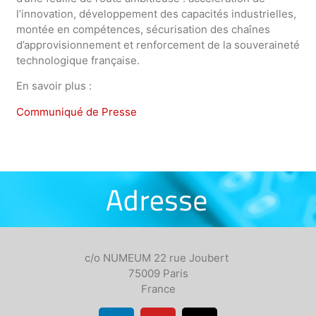
l’innovation, développement des capacités industrielles,
montée en compétences, sécurisation des chaînes
d’approvisionnement et renforcement de la souveraineté
technologique française.
En savoir plus :
Communiqué de Presse
c/o NUMEUM 22 rue Joubert
75009 Paris
France