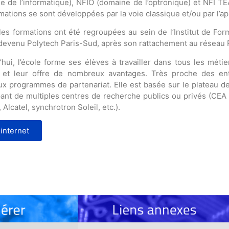
e de l’informatique), NFIO (domaine de l’optronique) et NFI T
mations se sont développées par la voie classique et/ou par l’ap
les formations ont été regroupées au sein de l’Institut de Fo
 devenu Polytech Paris-Sud, après son rattachement au réseau 
’hui, l’école forme ses élèves à travailler dans tous les mét
et leur offre de nombreux avantages. Très proche des entr
x programmes de partenariat. Elle est basée sur le plateau d
ant de multiples centres de recherche publics ou privés (CEA
 Alcatel, synchrotron Soleil, etc.).
 internet