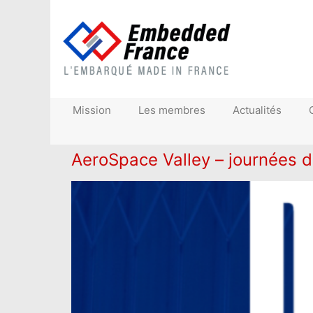
Mission
Les membres
Actualités
AeroSpace Valley – journées 