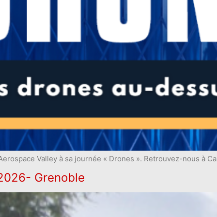
 Aerospace Valley à sa journée « Drones ». Retrouvez-nous à Ca
2026- Grenoble