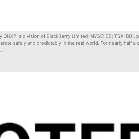
y QNX®, a division of BlackBerry Limited (NYSE: BB; TSX: BB), p
ate safely and predictably in the real world. For nearly half a
…]