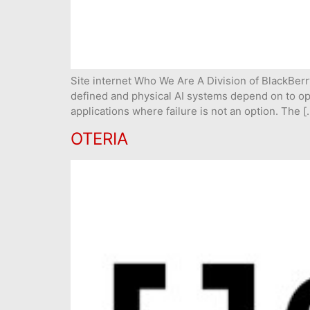
Site internet Who We Are A Division of BlackBerr
defined and physical AI systems depend on to oper
applications where failure is not an option. The [
OTERIA